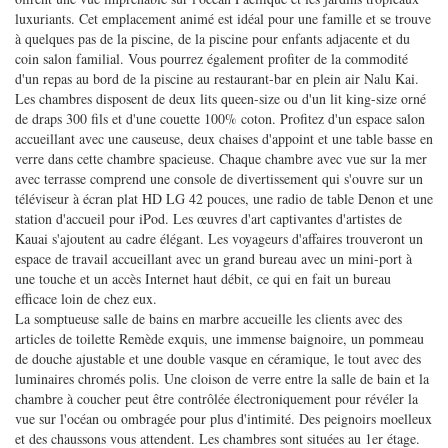
luxuriants. Cet emplacement animé est idéal pour une famille et se trouve
à quelques pas de la piscine, de la piscine pour enfants adjacente et du
coin salon familial. Vous pourrez également profiter de la commodité
d'un repas au bord de la piscine au restaurant-bar en plein air Nalu Kai.
Les chambres disposent de deux lits queen-size ou d'un lit king-size orné
de draps 300 fils et d'une couette 100% coton. Profitez d'un espace salon
accueillant avec une causeuse, deux chaises d'appoint et une table basse en
verre dans cette chambre spacieuse. Chaque chambre avec vue sur la mer
avec terrasse comprend une console de divertissement qui s'ouvre sur un
téléviseur à écran plat HD LG 42 pouces, une radio de table Denon et une
station d'accueil pour iPod. Les œuvres d'art captivantes d'artistes de
Kauai s'ajoutent au cadre élégant. Les voyageurs d'affaires trouveront un
espace de travail accueillant avec un grand bureau avec un mini-port à
une touche et un accès Internet haut débit, ce qui en fait un bureau
efficace loin de chez eux.
La somptueuse salle de bains en marbre accueille les clients avec des
articles de toilette Remède exquis, une immense baignoire, un pommeau
de douche ajustable et une double vasque en céramique, le tout avec des
luminaires chromés polis. Une cloison de verre entre la salle de bain et la
chambre à coucher peut être contrôlée électroniquement pour révéler la
vue sur l'océan ou ombragée pour plus d'intimité. Des peignoirs moelleux
et des chaussons vous attendent. Les chambres sont situées au 1er étage.