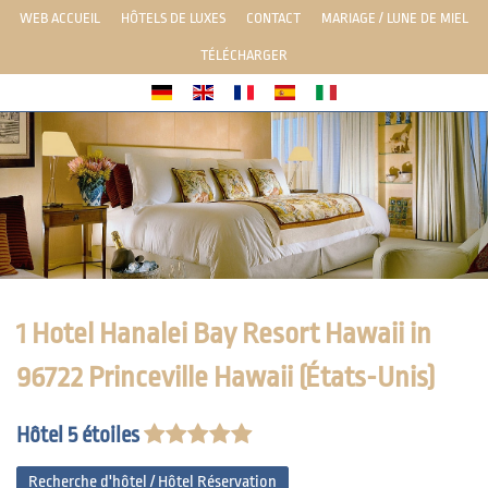
WEB ACCUEIL
HÔTELS DE LUXES
CONTACT
MARIAGE / LUNE DE MIEL
TÉLÉCHARGER
1 Hotel Hanalei Bay Resort Hawaii in
96722 Princeville Hawaii (États-Unis)
Hôtel 5 étoiles
Recherche d'hôtel / Hôtel Réservation