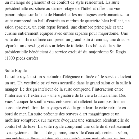
un mélange de glamour et de confort de style résidentiel. La suite
présidentielle est située au dernier étage de l'hôtel et offre une vue
panoramique sur la baie de Hanalei et les montagnes environnantes. La
suite comprend un hall d'entrée en marbre de quartzite bleu brillant, un
salon spacieux, un coin repas formel, une chambre principale et une
cuisine entièrement équipée avec entrée séparée pour majordome. Une
suite de marbre raffinée comprend un grand bain à remous, une douche
séparée, un dressing et des articles de toilette. Les hôtes de la suite
présidentielle bénéficient du service exclusif du majordome St. Regis.
(1800 pieds carrés)
Suite Royale
La suite royale est un sanctuaire d'élégance raffinée où le service devient
un art. Un vestibule privé vous accueille dans le grand salon et la salle à
manger. Le design intérieur de la suite comprend l’interaction entre
l’intérieur et l’extérieur - une signature de la vie à la hawaïenne. Des
vues à couper le souffle vous entourent et reflètent la composition en
constante évolution des paysages et de la grandeur de cette retraite en
bord de mer. La suite présente des œuvres d'art magnifiques et un
mobilier somptueux sur mesure évoquant une sensation résidentielle de
confort et de luxe. La suite royale comprend une salle de divertissement
avec système audio haut de gamme, une salle d'eau adjacente au salon,
une cuisine entièrement équipée avec entrée pour majordome, un bar avec