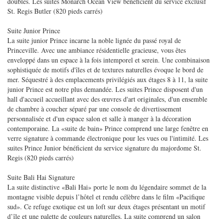
doubles. Les suites Monarch Ocean View bénéficient du service exclusif
St. Regis Butler (820 pieds carrés)
Suite Junior Prince
La suite junior Prince incarne la noble lignée du passé royal de
Princeville. Avec une ambiance résidentielle gracieuse, vous êtes
enveloppé dans un espace à la fois intemporel et serein. Une combinaison
sophistiquée de motifs d'îles et de textures naturelles évoque le bord de
mer. Séquestré à des emplacements privilégiés aux étages 8 à 11, la suite
junior Prince est notre plus demandée. Les suites Prince disposent d'un
hall d'accueil accueillant avec des œuvres d'art originales, d'un ensemble
de chambre à coucher séparé par une console de divertissement
personnalisée et d'un espace salon et salle à manger à la décoration
contemporaine. La «suite de bain» Prince comprend une large fenêtre en
verre signature à commande électronique pour les vues ou l'intimité. Les
suites Prince Junior bénéficient du service signature du majordome St.
Regis (820 pieds carrés)
Suite Bali Hai Signature
La suite distinctive «Bali Hai» porte le nom du légendaire sommet de la
montagne visible depuis l’hôtel et rendu célèbre dans le film «Pacifique
sud». Ce refuge exotique est un loft sur deux étages présentant un motif
d’île et une palette de couleurs naturelles. La suite comprend un salon