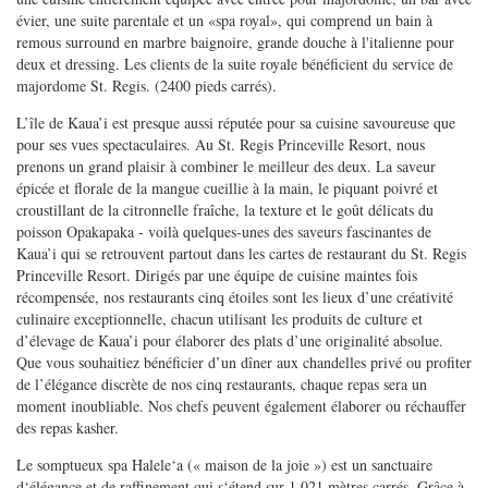
évier, une suite parentale et un «spa royal», qui comprend un bain à
remous surround en marbre baignoire, grande douche à l'italienne pour
deux et dressing. Les clients de la suite royale bénéficient du service de
majordome St. Regis. (2400 pieds carrés).
L’île de Kaua’i est presque aussi réputée pour sa cuisine savoureuse que
pour ses vues spectaculaires. Au St. Regis Princeville Resort, nous
prenons un grand plaisir à combiner le meilleur des deux. La saveur
épicée et florale de la mangue cueillie à la main, le piquant poivré et
croustillant de la citronnelle fraîche, la texture et le goût délicats du
poisson Opakapaka - voilà quelques-unes des saveurs fascinantes de
Kaua’i qui se retrouvent partout dans les cartes de restaurant du St. Regis
Princeville Resort. Dirigés par une équipe de cuisine maintes fois
récompensée, nos restaurants cinq étoiles sont les lieux d’une créativité
culinaire exceptionnelle, chacun utilisant les produits de culture et
d’élevage de Kaua’i pour élaborer des plats d’une originalité absolue.
Que vous souhaitiez bénéficier d’un dîner aux chandelles privé ou profiter
de l’élégance discrète de nos cinq restaurants, chaque repas sera un
moment inoubliable. Nos chefs peuvent également élaborer ou réchauffer
des repas kasher.
Le somptueux spa Halele‘a (« maison de la joie ») est un sanctuaire
d‘élégance et de raffinement qui s‘étend sur 1 021 mètres carrés. Grâce à