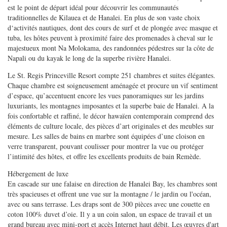
est le point de départ idéal pour découvrir les communautés
traditionnelles de Kilauea et de Hanalei. En plus de son vaste choix
d‘activités nautiques, dont des cours de surf et de plongée avec masque et
tuba, les hôtes peuvent à proximité faire des promenades à cheval sur le
majestueux mont Na Molokama, des randonnées pédestres sur la côte de
Napali ou du kayak le long de la superbe rivière Hanalei.
Le St. Regis Princeville Resort compte 251 chambres et suites élégantes.
Chaque chambre est soigneusement aménagée et procure un vif sentiment
d’espace, qu’accentuent encore les vues panoramiques sur les jardins
luxuriants, les montagnes imposantes et la superbe baie de Hanalei. A la
fois confortable et raffiné, le décor hawaïen contemporain comprend des
éléments de culture locale, des pièces d’art originales et des meubles sur
mesure. Les salles de bains en marbre sont équipées d’une cloison en
verre transparent, pouvant coulisser pour montrer la vue ou protéger
l’intimité des hôtes, et offre les excellents produits de bain Remède.
Hébergement de luxe
En cascade sur une falaise en direction de Hanalei Bay, les chambres sont
très spacieuses et offrent une vue sur la montagne / le jardin ou l'océan,
avec ou sans terrasse. Les draps sont de 300 pièces avec une couette en
coton 100% duvet d’oie. Il y a un coin salon, un espace de travail et un
grand bureau avec mini-port et accès Internet haut débit. Les œuvres d'art